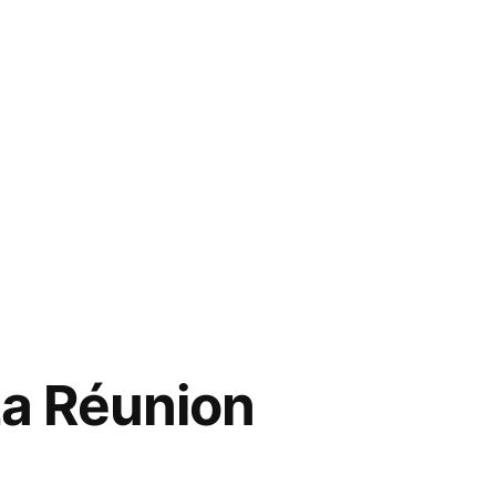
eur
La Réunion