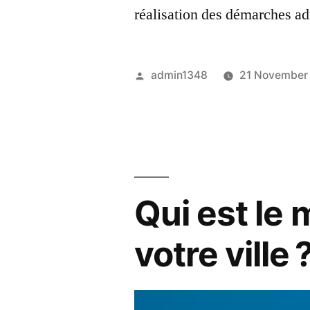
réalisation des démarches a
Posted
admin1348
21 November
by
Qui est le
votre ville 