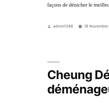
façons de dénicher le meille
Posted
admin1348
18 November
by
Cheung Dé
déménageur