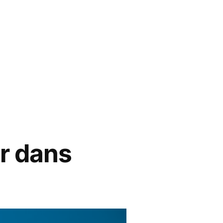
er
r dans