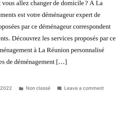
 vous allez changer de domicile ? À La
ents est votre déménageur expert de
proposées par ce déménageur correspondent
ents. Découvrez les services proposés par ce
éménagement à La Réunion personnalisé
les de déménagement […]
Posted
on
 2022
Non classé
Leave a comment
in
Cheung
Déménageme
:
le
déménageur