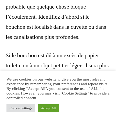
probable que quelque chose bloque
l’écoulement. Identifiez d’abord si le
bouchon est localisé dans la cuvette ou dans
les canalisations plus profondes.
Si le bouchon est dû à un excès de papier
toilette ou à un objet petit et léger, il sera plus
facile à éliminer. En revanche, si le bouchon
We use cookies on our website to give you the most relevant
experience by remembering your preferences and repeat visits.
provient de canalisations encrassées ou
By clicking “Accept All”, you consent to the use of ALL the
cookies. However, you may visit "Cookie Settings" to provide a
obstruées par un gros objet, il sera nécessaire
controlled consent.
d’utiliser des méthodes plus puissantes.
Cookie Settings
Accept All