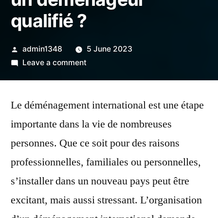
qualifié ?
Posted
admin1348
5 June 2023
by
on
Leave a comment
Comment
organiser
Le déménagement international est une étape
son
déménagement
importante dans la vie de nombreuses
international
personnes. Que ce soit pour des raisons
et
pourquoi
professionnelles, familiales ou personnelles,
faire
s’installer dans un nouveau pays peut être
appel
excitant, mais aussi stressant. L’organisation
à
un