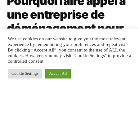
Pourquoi faire appel à
une entreprise de
déménagement pour
un déménagement
We use cookies on our website to give you the most relevant
experience by remembering your preferences and repeat visits.
By clicking “Accept All”, you consent to the use of ALL the
international ?
cookies. However, you may visit "Cookie Settings" to provide a
controlled consent.
Cookie Settings
Accept All
Si vous désirez réaliser un déménagement
international sans encombre, sans problèmes
et sans stressé comme jamais, faites appel à
une
entreprise de déménagement Angers
.
Les entreprises spécialisées ont
complètement connaissance des